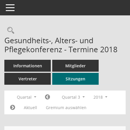
Toggle navigation
Rechercheauswahl
Gesundheits-, Alters- und
Pflegekonferenz - Termine 2018
Informationen
Mitglieder
Vertreter
Sitzungen
Quartal
Quartal 3
2018
Aktuell
Gremium auswählen