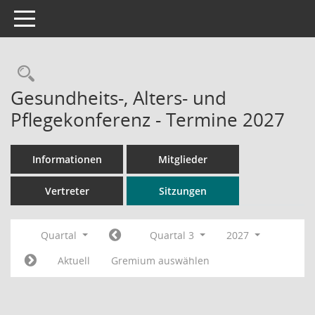
Toggle navigation
Rechercheauswahl
Gesundheits-, Alters- und
Pflegekonferenz - Termine 2027
Informationen
Mitglieder
Vertreter
Sitzungen
Quartal
Quartal 3
2027
Aktuell
Gremium auswählen