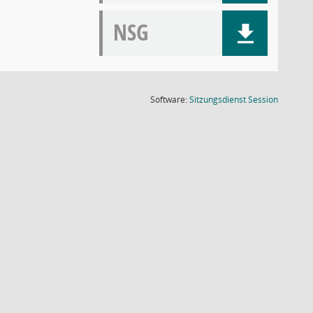
NSG
(Wird in
Software:
Sitzungsdienst
Session