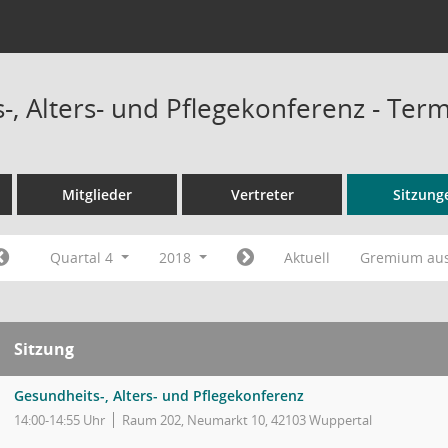
-, Alters- und Pflegekonferenz - Ter
Mitglieder
Vertreter
Sitzung
Quartal 4
2018
Aktuell
Gremium au
Sitzung
Gesundheits-, Alters- und Pflegekonferenz
14:00-14:55 Uhr
Raum 202, Neumarkt 10, 42103 Wuppertal