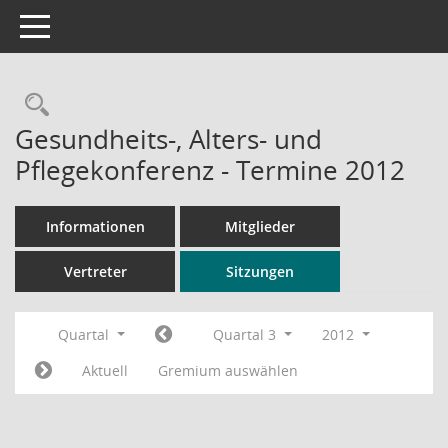
Toggle navigation
Rechercheauswahl
Gesundheits-, Alters- und
Pflegekonferenz - Termine 2012
Informationen
Mitglieder
Vertreter
Sitzungen
Quartal
Quartal 3
2012
Aktuell
Gremium auswählen