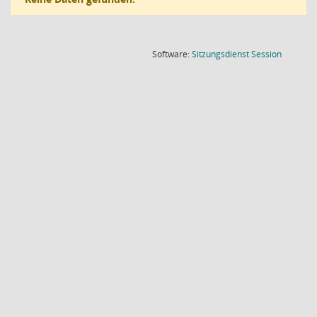
(Wird in
Software:
Sitzungsdienst
Session