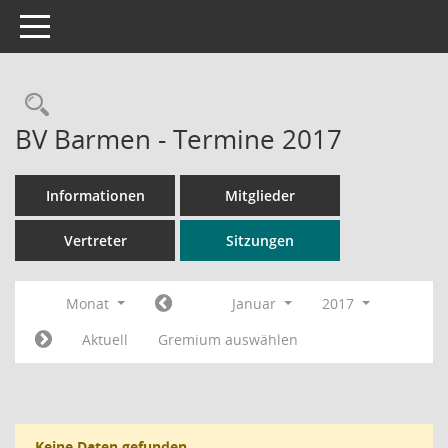
Toggle navigation
Rechercheauswahl
BV Barmen - Termine 2017
Informationen
Mitglieder
Vertreter
Sitzungen
Monat
Januar
2017
Aktuell
Gremium auswählen
Keine Daten gefunden.