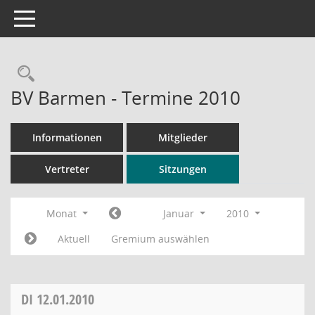
Toggle navigation
Rechercheauswahl
BV Barmen - Termine 2010
Informationen
Mitglieder
Vertreter
Sitzungen
Monat
Januar
2010
Aktuell
Gremium auswählen
DI
12.01.2010