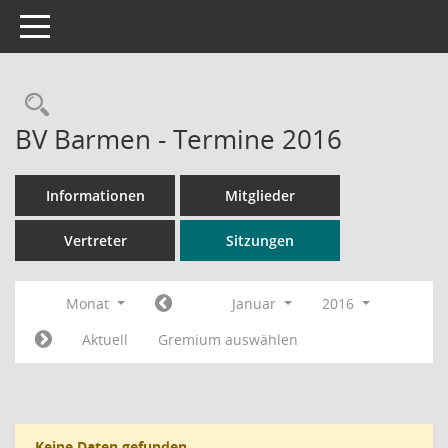
Toggle navigation
Rechercheauswahl
BV Barmen - Termine 2016
Informationen
Mitglieder
Vertreter
Sitzungen
Monat
Januar
2016
Aktuell
Gremium auswählen
Keine Daten gefunden.