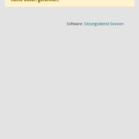
(Wird in
Software:
Sitzungsdienst
Session