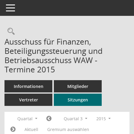
Toggle navigation
Rechercheauswahl
Ausschuss für Finanzen,
Beteiligungssteuerung und
Betriebsausschuss WAW -
Termine 2015
Informationen
Mitglieder
Vertreter
Sitzungen
Quartal
Quartal 3
2015
Aktuell
Gremium auswählen