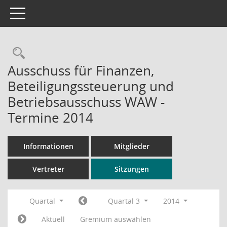
Toggle navigation
Rechercheauswahl
Ausschuss für Finanzen,
Beteiligungssteuerung und
Betriebsausschuss WAW -
Termine 2014
Informationen
Mitglieder
Vertreter
Sitzungen
Quartal
Quartal 3
2014
Aktuell
Gremium auswählen