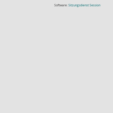
(Wird in
Software:
Sitzungsdienst
Session