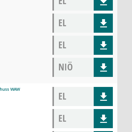
EL
EL
EL
NIÖ
schuss WAW
EL
EL