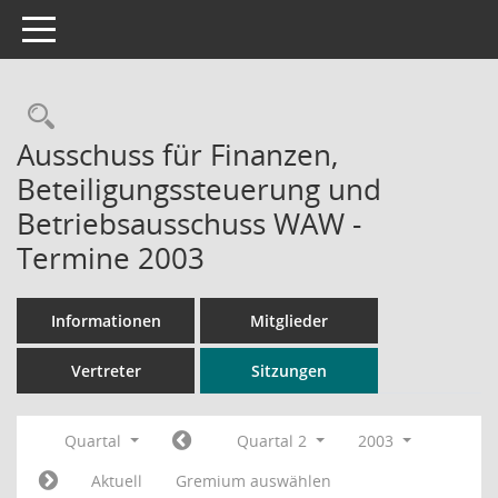
Toggle navigation
Rechercheauswahl
Ausschuss für Finanzen,
Beteiligungssteuerung und
Betriebsausschuss WAW -
Termine 2003
Informationen
Mitglieder
Vertreter
Sitzungen
Quartal
Quartal 2
2003
Aktuell
Gremium auswählen