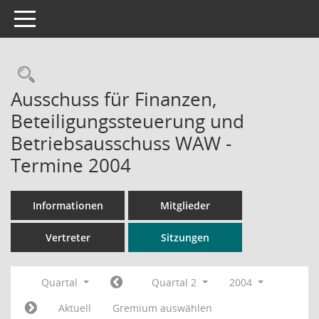
Toggle navigation
Rechercheauswahl
Ausschuss für Finanzen,
Beteiligungssteuerung und
Betriebsausschuss WAW -
Termine 2004
Informationen
Mitglieder
Vertreter
Sitzungen
Quartal
Quartal 2
2004
Aktuell
Gremium auswählen