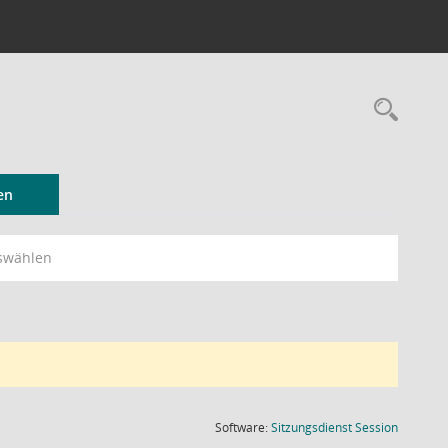
Rec
en
swählen
(Wird in
Software:
Sitzungsdienst
Session