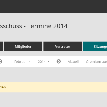
sschuss - Termine 2014
Mitglieder
Vertreter
Sitzung
Februar
2014
Aktuell
Gremium au
den.