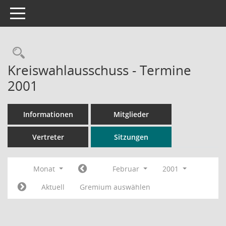
Toggle navigation
Rechercheauswahl
Kreiswahlausschuss - Termine
2001
Informationen
Mitglieder
Vertreter
Sitzungen
Monat
Februar
2001
Aktuell
Gremium auswählen