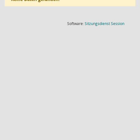
(Wird in
Software:
Sitzungsdienst
Session