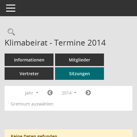
Toggle navigation
Rechercheauswahl
Klimabeirat - Termine 2014
Informationen
Mitglieder
Vertreter
Sitzungen
Jahr
2014
Gremium auswählen
Keine Daten gefunden.