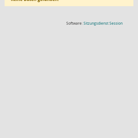
(Wird in
Software:
Sitzungsdienst
Session