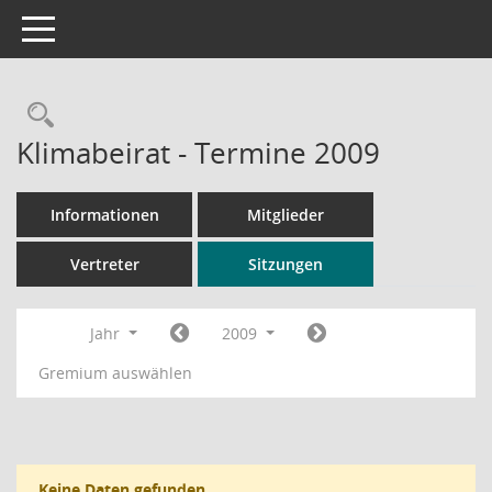
Toggle navigation
Rechercheauswahl
Klimabeirat - Termine 2009
Informationen
Mitglieder
Vertreter
Sitzungen
Jahr
2009
Gremium auswählen
Keine Daten gefunden.