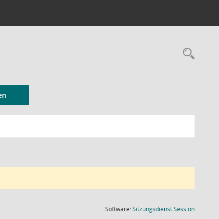
Rec
en
(Wird in
Software:
Sitzungsdienst
Session