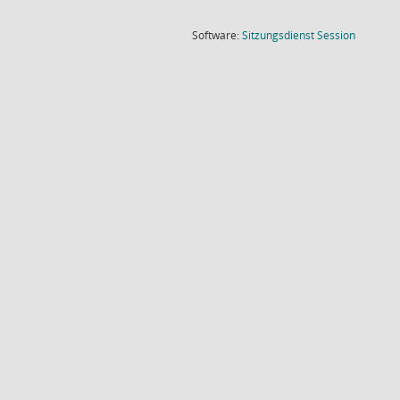
(Wird in
Software:
Sitzungsdienst
Session