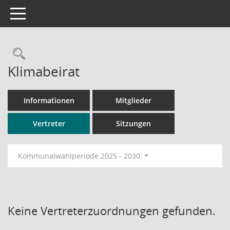
Toggle navigation
Rechercheauswahl
Klimabeirat
Informationen
Mitglieder
Vertreter
Sitzungen
Kommunalwahlperiode 2025 - 2030
Keine Vertreterzuordnungen gefunden.