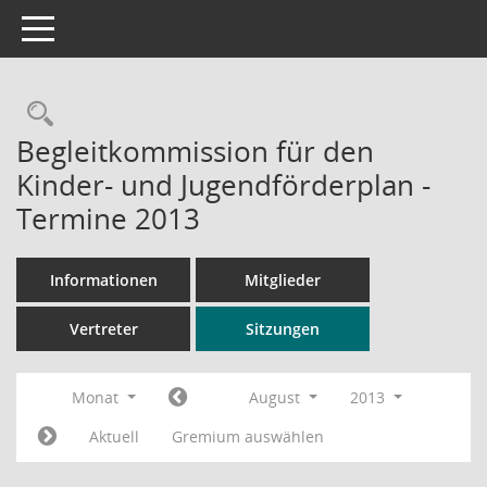
Toggle navigation
Rechercheauswahl
Begleitkommission für den
Kinder- und Jugendförderplan -
Termine 2013
Informationen
Mitglieder
Vertreter
Sitzungen
Monat
August
2013
Aktuell
Gremium auswählen