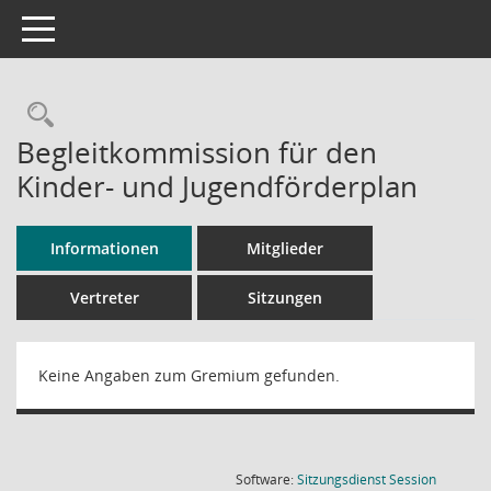
Toggle navigation
Rechercheauswahl
Begleitkommission für den
Kinder- und Jugendförderplan
Informationen
Mitglieder
Vertreter
Sitzungen
Keine Angaben zum Gremium gefunden.
(Wird in
Software:
Sitzungsdienst
Session