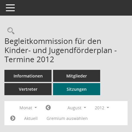
Toggle navigation
Rechercheauswahl
Begleitkommission für den
Kinder- und Jugendförderplan -
Termine 2012
Informationen
Mitglieder
Vertreter
Sitzungen
Monat
August
2012
Aktuell
Gremium auswählen