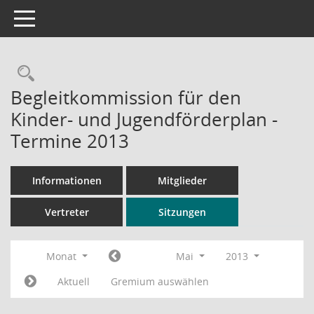
Toggle navigation
Rechercheauswahl
Begleitkommission für den
Kinder- und Jugendförderplan -
Termine 2013
Informationen
Mitglieder
Vertreter
Sitzungen
Monat
Mai
2013
Aktuell
Gremium auswählen