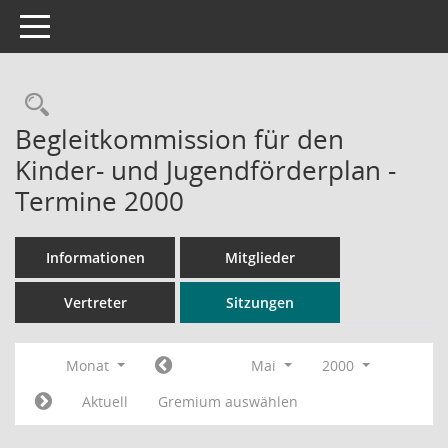
Toggle navigation
Rechercheauswahl
Begleitkommission für den
Kinder- und Jugendförderplan -
Termine 2000
Informationen
Mitglieder
Vertreter
Sitzungen
Monat
Mai
2000
Aktuell
Gremium auswählen