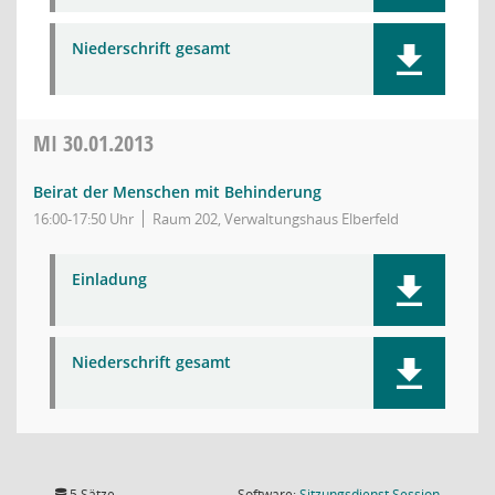
Niederschrift gesamt
MI
30.01.2013
Beirat der Menschen mit Behinderung
16:00-17:50 Uhr
Raum 202, Verwaltungshaus Elberfeld
Einladung
Niederschrift gesamt
(Wird in
5 Sätze
Software:
Sitzungsdienst
Session