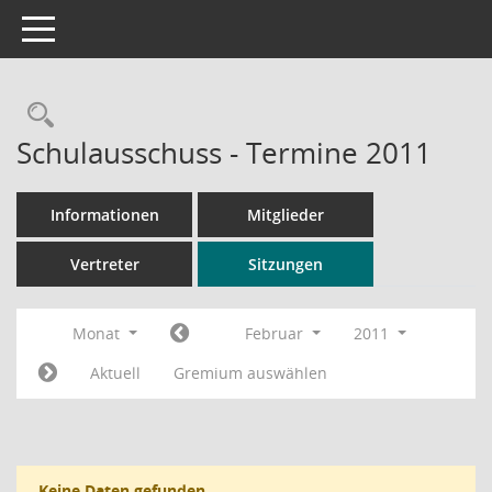
Toggle navigation
Rechercheauswahl
Schulausschuss - Termine 2011
Informationen
Mitglieder
Vertreter
Sitzungen
Monat
Februar
2011
Aktuell
Gremium auswählen
Keine Daten gefunden.