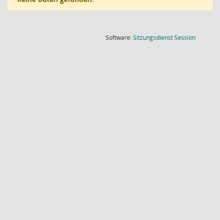
(Wird in
Software:
Sitzungsdienst
Session