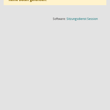
(Wird in
Software:
Sitzungsdienst
Session