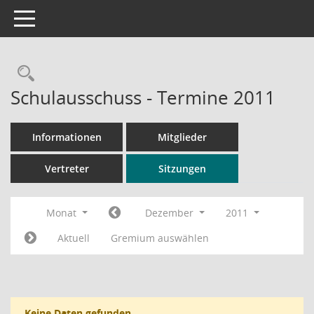
Toggle navigation
Rechercheauswahl
Schulausschuss - Termine 2011
Informationen
Mitglieder
Vertreter
Sitzungen
Monat
Dezember
2011
Aktuell
Gremium auswählen
Keine Daten gefunden.