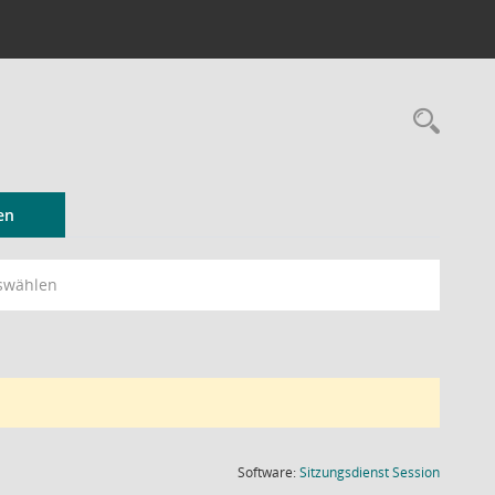
Rec
en
swählen
(Wird in
Software:
Sitzungsdienst
Session