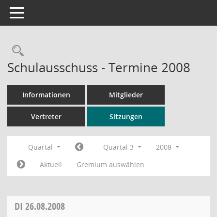
Toggle navigation
Rechercheauswahl
Schulausschuss - Termine 2008
Informationen
Mitglieder
Vertreter
Sitzungen
Quartal
Quartal 3
2008
Aktuell
Gremium auswählen
DI
26.08.2008