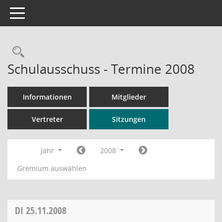
Toggle navigation
Rechercheauswahl
Schulausschuss - Termine 2008
Informationen
Mitglieder
Vertreter
Sitzungen
Jahr
2008
Gremium auswählen
DI
25.11.2008