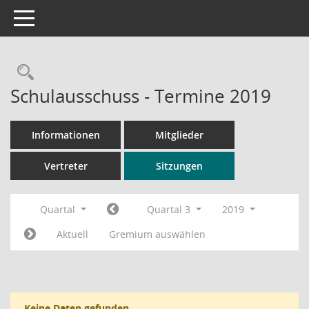
Toggle navigation
Rechercheauswahl
Schulausschuss - Termine 2019
Informationen
Mitglieder
Vertreter
Sitzungen
Quartal
Quartal 3
2019
Aktuell
Gremium auswählen
Keine Daten gefunden.