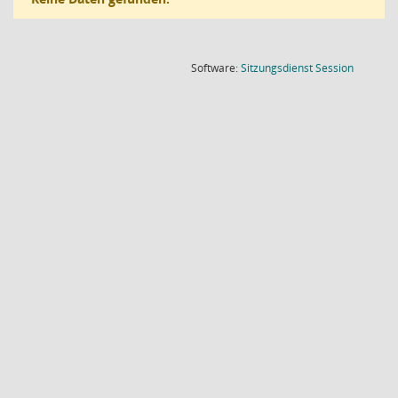
(Wird in
Software:
Sitzungsdienst
Session