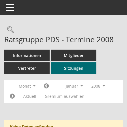
Toggle navigation
Rechercheauswahl
Ratsgruppe PDS - Termine 2008
Informationen
Mitglieder
Vertreter
Sitzungen
Monat
Januar
2008
Aktuell
Gremium auswählen
Keine Daten gefunden.