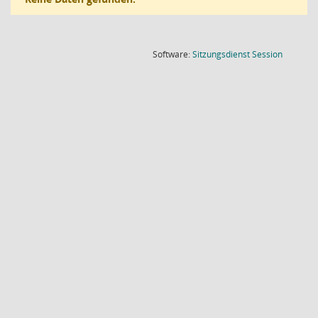
(Wird in
Software:
Sitzungsdienst
Session