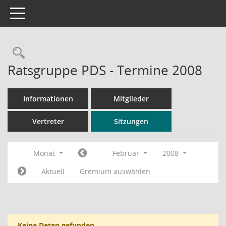
Toggle navigation
Rechercheauswahl
Ratsgruppe PDS - Termine 2008
Informationen
Mitglieder
Vertreter
Sitzungen
Monat
Februar
2008
Aktuell
Gremium auswählen
Keine Daten gefunden.