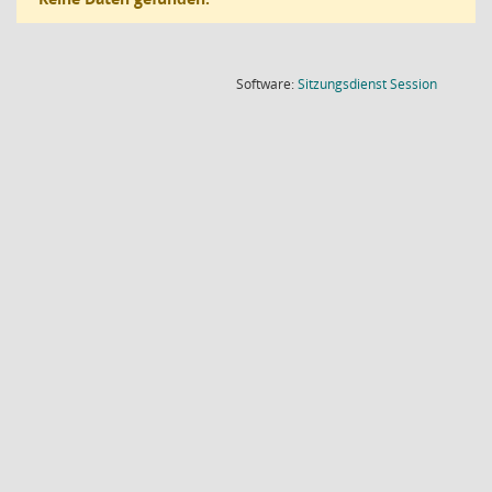
(Wird in
Software:
Sitzungsdienst
Session