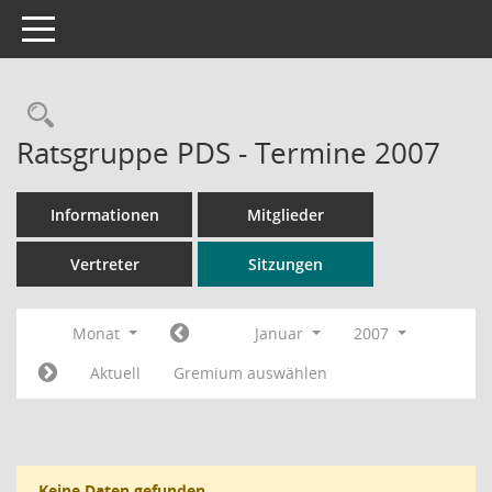
Toggle navigation
Rechercheauswahl
Ratsgruppe PDS - Termine 2007
Informationen
Mitglieder
Vertreter
Sitzungen
Monat
Januar
2007
Aktuell
Gremium auswählen
Keine Daten gefunden.