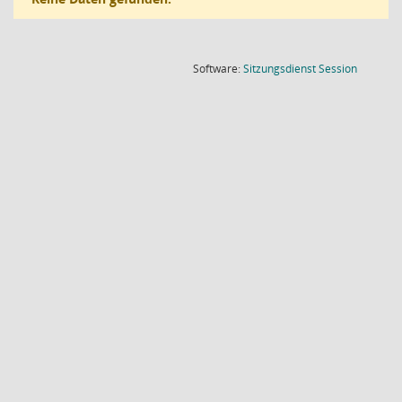
(Wird in
Software:
Sitzungsdienst
Session