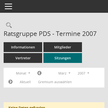
Toggle navigation
Rechercheauswahl
Ratsgruppe PDS - Termine 2007
Informationen
Mitglieder
Vertreter
Sitzungen
Monat
März
2007
Aktuell
Gremium auswählen
Keine Daten gefunden.