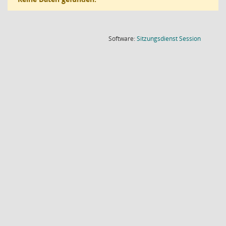
(Wird in
Software:
Sitzungsdienst
Session