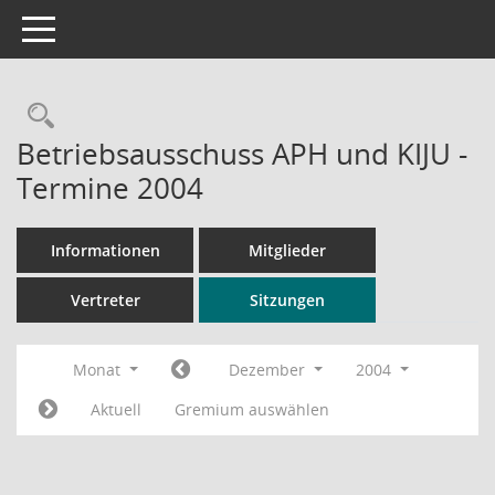
Toggle navigation
Rechercheauswahl
Betriebsausschuss APH und KIJU -
Termine 2004
Informationen
Mitglieder
Vertreter
Sitzungen
Monat
Dezember
2004
Aktuell
Gremium auswählen