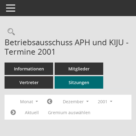
Toggle navigation
Rechercheauswahl
Betriebsausschuss APH und KIJU -
Termine 2001
Informationen
Mitglieder
Vertreter
Sitzungen
Monat
Dezember
2001
Aktuell
Gremium auswählen