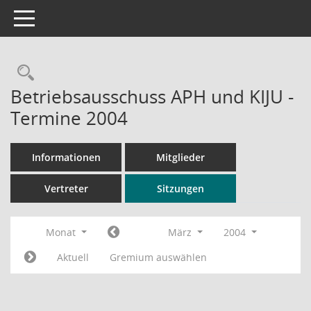
Toggle navigation
Rechercheauswahl
Betriebsausschuss APH und KIJU -
Termine 2004
Informationen
Mitglieder
Vertreter
Sitzungen
Monat
März
2004
Aktuell
Gremium auswählen