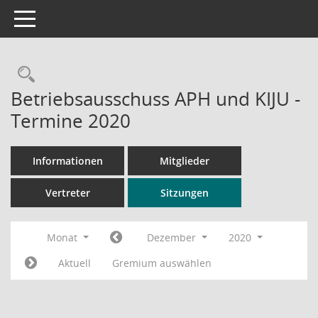
Toggle navigation
Rechercheauswahl
Betriebsausschuss APH und KIJU -
Termine 2020
Informationen
Mitglieder
Vertreter
Sitzungen
Monat
Dezember
2020
Aktuell
Gremium auswählen