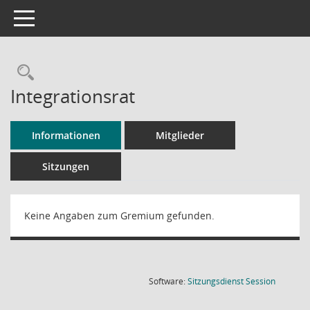
Toggle navigation
Rechercheauswahl
Integrationsrat
Informationen
Mitglieder
Sitzungen
Keine Angaben zum Gremium gefunden.
(Wird in
Software:
Sitzungsdienst
Session