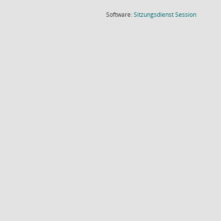
(Wird in
Software:
Sitzungsdienst
Session