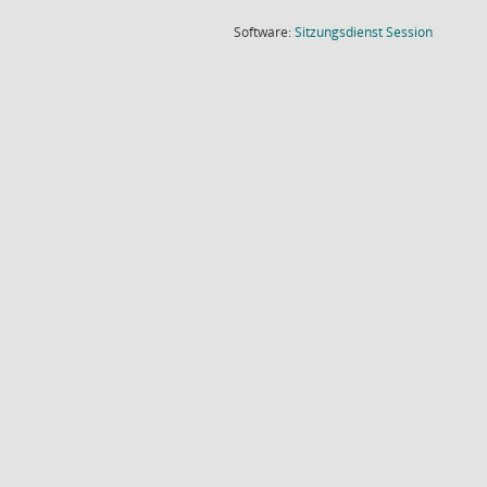
(Wird in
Software:
Sitzungsdienst
Session