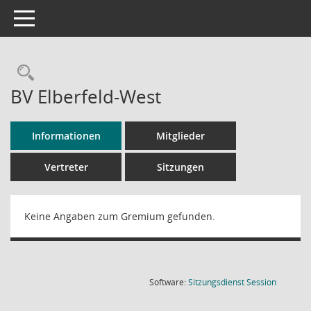
Toggle navigation
Rechercheauswahl
BV Elberfeld-West
Informationen
Mitglieder
Vertreter
Sitzungen
Keine Angaben zum Gremium gefunden.
(Wird in
Software:
Sitzungsdienst
Session