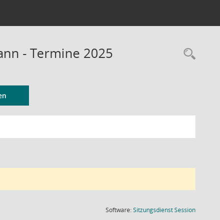
Mann - Termine 2025
Rec
en
(Wird in
Software:
Sitzungsdienst
Session