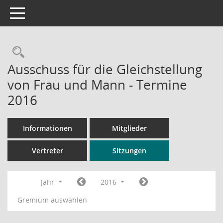
Toggle navigation
Rechercheauswahl
Ausschuss für die Gleichstellung
von Frau und Mann - Termine
2016
Informationen
Mitglieder
Vertreter
Sitzungen
Jahr
2016
Gremium auswählen