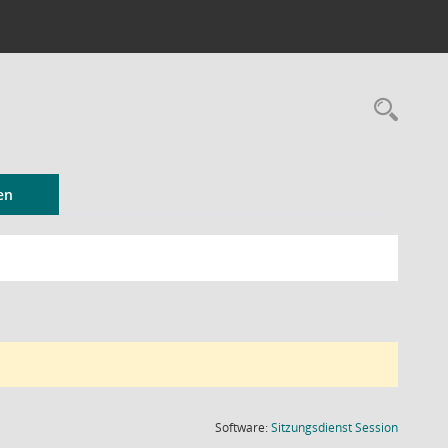
Rec
en
(Wird in
Software:
Sitzungsdienst
Session