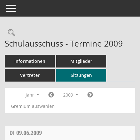
Toggle navigation
Rechercheauswahl
Schulausschuss - Termine 2009
Informationen
Mitglieder
Vertreter
Sitzungen
Jahr
2009
Gremium auswählen
DI
09.06.2009