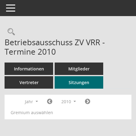
Toggle navigation
Rechercheauswahl
Betriebsausschuss ZV VRR -
Termine 2010
Informationen
Mitglieder
Vertreter
Sitzungen
Jahr
2010
Gremium auswählen