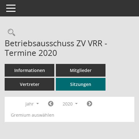
Toggle navigation
Rechercheauswahl
Betriebsausschuss ZV VRR -
Termine 2020
Informationen
Mitglieder
Vertreter
Sitzungen
Jahr
2020
Gremium auswählen