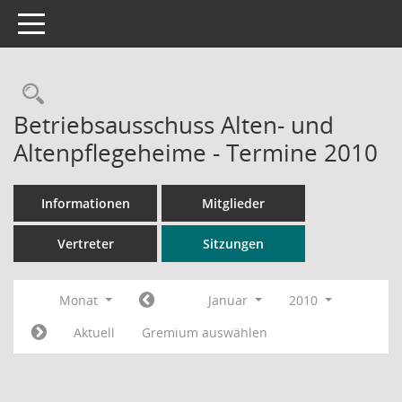
Toggle navigation
Rechercheauswahl
Betriebsausschuss Alten- und
Altenpflegeheime - Termine 2010
Informationen
Mitglieder
Vertreter
Sitzungen
Monat
Januar
2010
Aktuell
Gremium auswählen